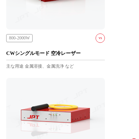
QCW-300/1500-
L2-A
800-2000W
vs
YDFLC-800-L-A
CWシングルモード 空冷レーザー
YDFLC-1500-L-A
主な用途 金属溶接、金属洗浄 など
YDFLC-2000-L-A