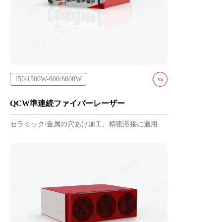
150/1500W-600/6000W
vs
QCW-150/1500-
QCW準連続ファイバーレーザー​
L-A
セラミック/金属の穴あけ加工、精密溶接に適用
QCW-300/3000-
L-A
QCW-450/4500-
L-A
QCW-600/6000-
L-A
QCW-200/1000-
L2-A