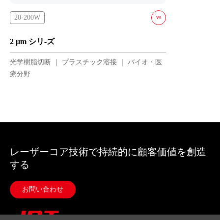
20-200W
vs
TDFLC-20-L-A
2 µm シリ-ズ
TDFLC-50-L-W
光学樹脂切断 ｜ プラスチック溶接 ｜ バイオ・医
TDFLC-100-L-W
療分野
TDFLC-200-L-W
レーザーコア技術で持続的に顧客価値を創造
する
お問い合わせ