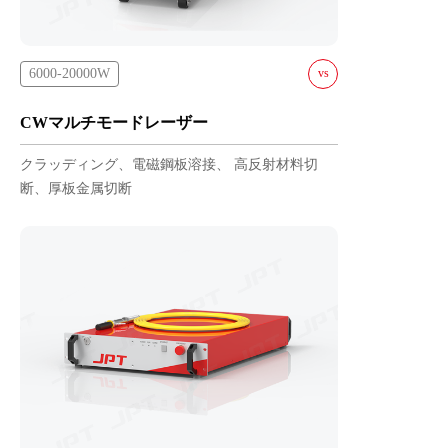
6000-20000W
vs
YDFLC-6000-X-W
CWマルチモードレーザー
YDFLC-8000-L-W
クラッディング、電磁鋼板溶接、 高反射材料切
YDFLC-12000-L-W
断、厚板金属切断
YDFLC-20000-L-W