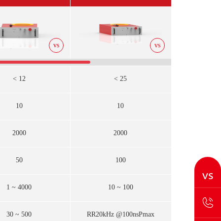
vs
vs
< 12
< 25
<
10
10
2000
2000
3
50
100
1 ~ 4000
10 ~ 100
10 
30 ~ 500
RR20kHz @100nsPmax
RR60kHz @