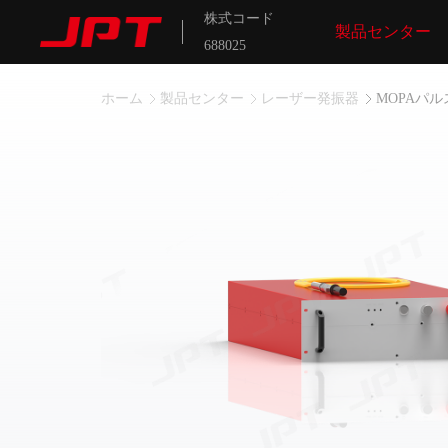
株式コード
製品センター
688025
ホーム
製品センター
レーザー発振器
MOPAパ