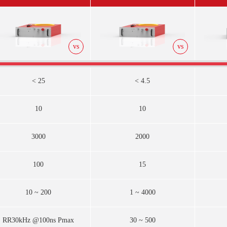
vs
vs
< 25
< 4.5
10
10
3000
2000
100
15
10 ~ 200
1 ~ 4000
RR30kHz @100ns Pmax
30 ~ 500