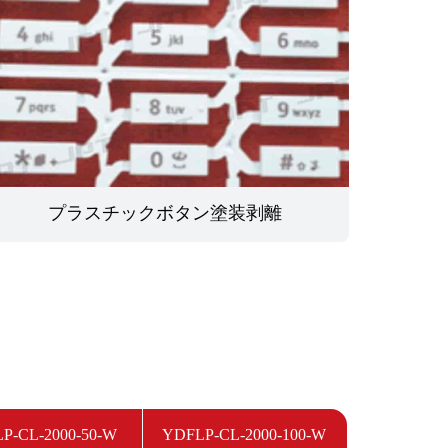
プラスチックボタン塗装剥離
P-CL-2000-50-W
YDFLP-CL-2000-100-W
YDFLP-CL