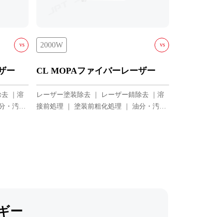
2000W
vs
vs
W
YDFLP-CL-3000-50-W
ーザー
CL MOPAファイバーレーザー
W
YDFLP-CL-2000-15-W
去 ｜溶
レーザー塗装除去 ｜ レーザー錆除去 ｜溶
-W
YDFLP-CL-2000-50-W
油分・汚れ
接前処理 ｜ 塗装前粗化処理 ｜ 油分・汚れ
-W
YDFLP-CL-2000-100-W
除去
-W
YDFLP-CL-3000-50-W
5-W
0-W
00-W
ギー