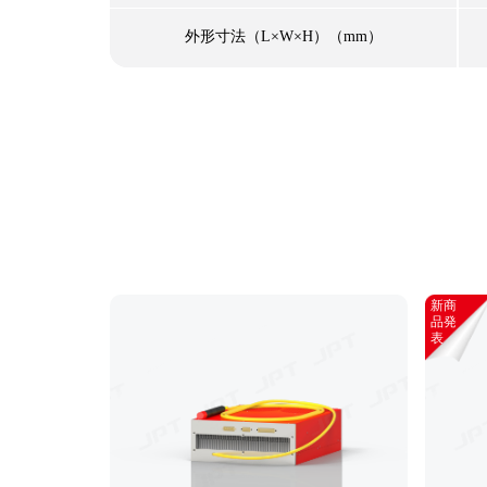
外形寸法（L×W×H）（mm）
新商
品発
表