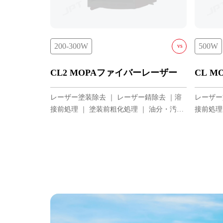
500W
200-300W
vs
YDFLP-CL2-200-1-A
CL 
CL2 MOPAファイバーレーザー
YDFLP-CL2-300-1-A
レーザー
レーザー塗装除去 ｜ レーザー錆除去 ｜溶
YDFLP-CL2-200-5-A
接前処理
接前処理 ｜ 塗装前粗化処理 ｜ 油分・汚れ
YDFLP-CL2-300-5-A
除去
除去
YDFLP-CL2-300-10-A