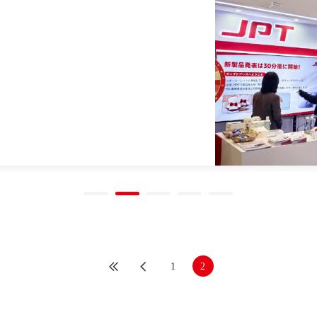
略的進出！
トの新局面を共に開拓！
.74億人民元（RMB）（前年比
B）（同+110.11％）と大幅な成長を
マイクロエレクトロニクスが独自
バーアレイユニット（FAU）の生
シンガポール雨樹光科プライベー
専用ドリルシステム「ゴールデンガン
締結した。
1
2