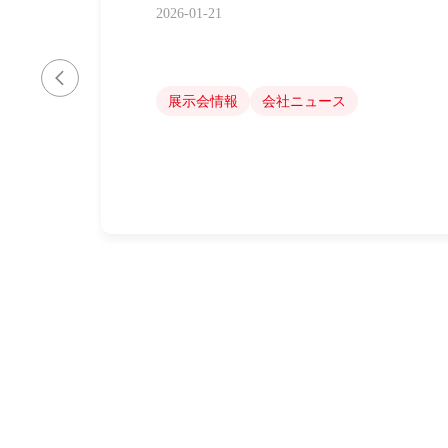
界トップ顧客から量産受注を獲得
レイユニット（FAU）の新分野へ戦
シリコンフォトニックウェハーテス
2026-04-02
2026-01-21
2025-07-31
2025-07-15
2025-06-26
JPTは2025年通期業績を発表。売上高20
+42.66％）、純利益2.79億人民元（RM
ジェプテ傘下の子会社であるオージェイ
深圳市杰普特光電株式会社は、光ファイ
深圳市ジェプテオプティクス株式会社と
展示会情報
会社ニュース
達成しました。
開発した主力製品——FPC微細孔加工
産・販売分野に正式に参入しました！
トリミテッドは正式に戦略的協力協定を
F」が大量受注を獲得！
業界情報
会社ニュース
会社ニュース
会社ニュース
会社ニュース