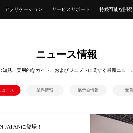
アプリケーション
サービスサポート
持続可能な開発
ニュース情報
の知見、実用的なガイド、およびジェプトに関する最新ニュー
ニュース
業界情報
展示会情報
受
4億人民元、利益が大幅成長
N JAPANに登場！
FPC微細孔加工システムが業
 | ジェプテ、光ファイバーア
略的提携を深化、グローバルな