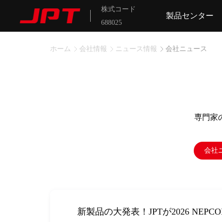
株式コード
製品センター
688025
ホーム
会社情報
ニュース情報
会社ニュース
専門家
会社
JPT 2025年年次報告｜売上20.7
新製品の大発表！JPTが2026 NEPCO
喜報｜ジェプテ「ゴールデンガンF」
光で世界をつなぎ、知恵で未来を創る
協力強化｜ジェプテと雨樹光科が戦